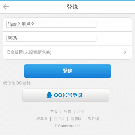
登錄
安全提問(未設置請忽略)
登錄
或使用QQ登錄
首頁
|
登錄
|
註冊
標準版
|
觸屏版
|
電腦版
|
客戶端
© Comsenz Inc.