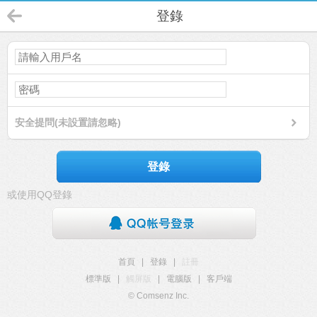
登錄
安全提問(未設置請忽略)
登錄
或使用QQ登錄
首頁
|
登錄
|
註冊
標準版
|
觸屏版
|
電腦版
|
客戶端
© Comsenz Inc.