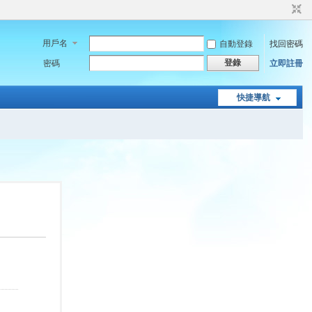
用戶名
自動登錄
找回密碼
登錄
密碼
立即註冊
快捷導航