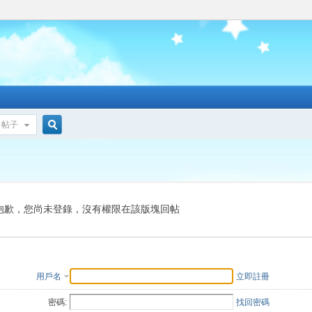
帖子
搜
索
抱歉，您尚未登錄，沒有權限在該版塊回帖
用戶名
立即註冊
密碼:
找回密碼