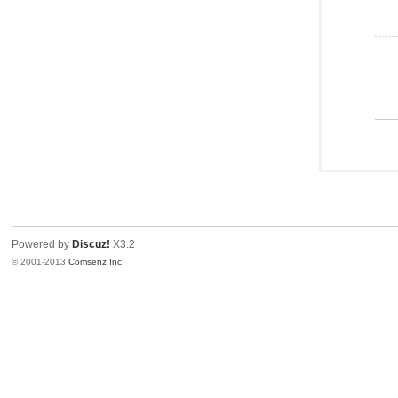
Powered by
Discuz!
X3.2
© 2001-2013
Comsenz Inc.