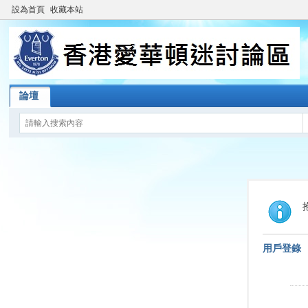
設為首頁
收藏本站
論壇
用戶登錄