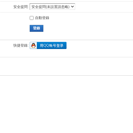
安全提問:
自動登錄
登錄
快捷登錄: