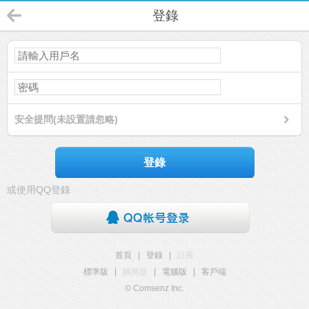
登錄
安全提問(未設置請忽略)
登錄
或使用QQ登錄
首頁
|
登錄
|
註冊
標準版
|
觸屏版
|
電腦版
|
客戶端
© Comsenz Inc.