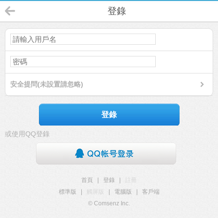
登錄
安全提問(未設置請忽略)
登錄
或使用QQ登錄
首頁
|
登錄
|
註冊
標準版
|
觸屏版
|
電腦版
|
客戶端
© Comsenz Inc.