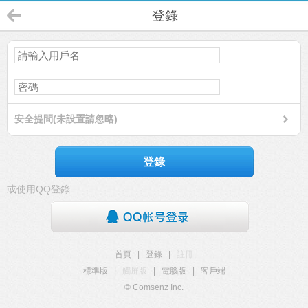
登錄
安全提問(未設置請忽略)
登錄
或使用QQ登錄
首頁
|
登錄
|
註冊
標準版
|
觸屏版
|
電腦版
|
客戶端
© Comsenz Inc.