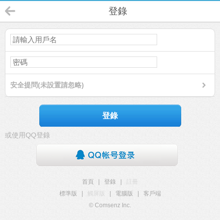
登錄
安全提問(未設置請忽略)
登錄
或使用QQ登錄
首頁
|
登錄
|
註冊
標準版
|
觸屏版
|
電腦版
|
客戶端
© Comsenz Inc.