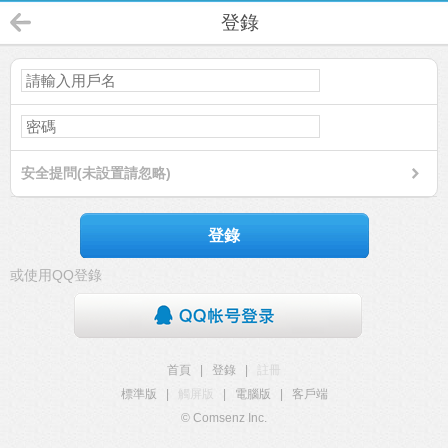
登錄
安全提問(未設置請忽略)
登錄
或使用QQ登錄
首頁
|
登錄
|
註冊
標準版
|
觸屏版
|
電腦版
|
客戶端
© Comsenz Inc.