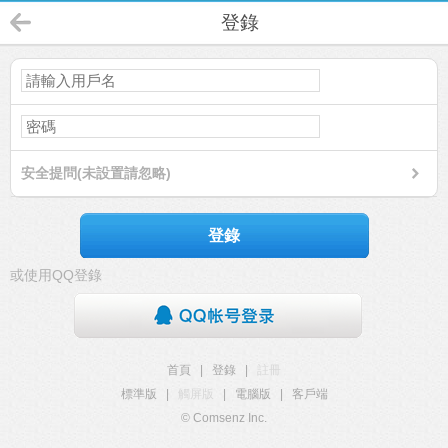
登錄
安全提問(未設置請忽略)
登錄
或使用QQ登錄
首頁
|
登錄
|
註冊
標準版
|
觸屏版
|
電腦版
|
客戶端
© Comsenz Inc.