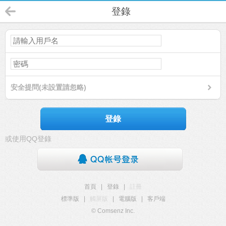
登錄
安全提問(未設置請忽略)
登錄
或使用QQ登錄
首頁
|
登錄
|
註冊
標準版
|
觸屏版
|
電腦版
|
客戶端
© Comsenz Inc.