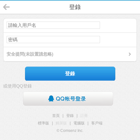
登錄
安全提問(未設置請忽略)
登錄
或使用QQ登錄
首頁
|
登錄
|
註冊
標準版
|
觸屏版
|
電腦版
|
客戶端
© Comsenz Inc.