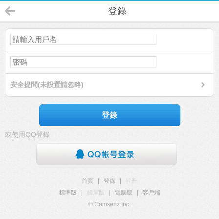
登錄
安全提問(未設置請忽略)
登錄
或使用QQ登錄
首頁
|
登錄
|
註冊
標準版
|
觸屏版
|
電腦版
|
客戶端
© Comsenz Inc.