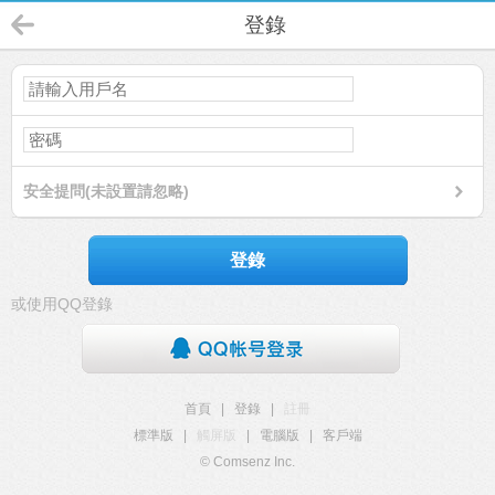
登錄
安全提問(未設置請忽略)
登錄
或使用QQ登錄
首頁
|
登錄
|
註冊
標準版
|
觸屏版
|
電腦版
|
客戶端
© Comsenz Inc.