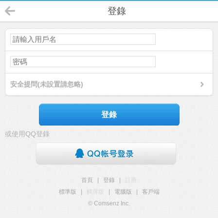
登錄
安全提問(未設置請忽略)
登錄
或使用QQ登錄
首頁
|
登錄
|
註冊
標準版
|
觸屏版
|
電腦版
|
客戶端
© Comsenz Inc.