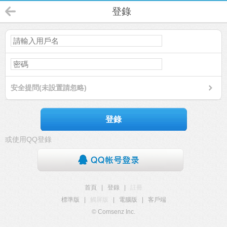
登錄
安全提問(未設置請忽略)
登錄
或使用QQ登錄
首頁
|
登錄
|
註冊
標準版
|
觸屏版
|
電腦版
|
客戶端
© Comsenz Inc.