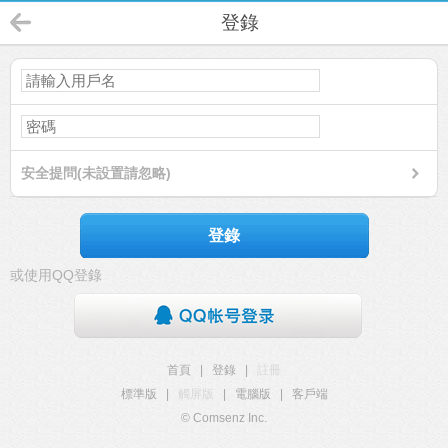
登錄
安全提問(未設置請忽略)
登錄
或使用QQ登錄
首頁
|
登錄
|
註冊
標準版
|
觸屏版
|
電腦版
|
客戶端
© Comsenz Inc.