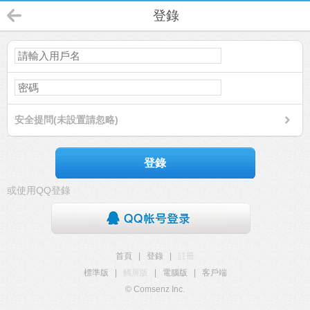
登錄
安全提問(未設置請忽略)
登錄
或使用QQ登錄
首頁
|
登錄
|
註冊
標準版
|
觸屏版
|
電腦版
|
客戶端
© Comsenz Inc.