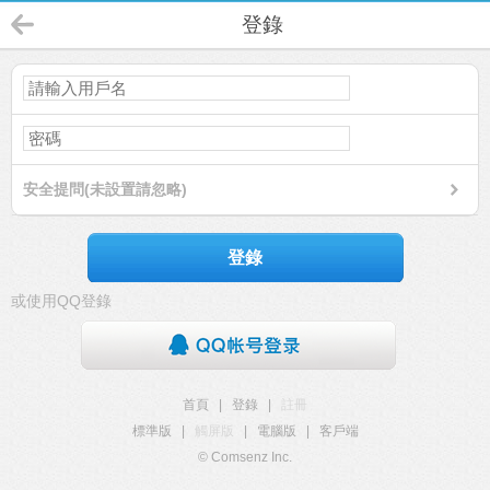
登錄
安全提問(未設置請忽略)
登錄
或使用QQ登錄
首頁
|
登錄
|
註冊
標準版
|
觸屏版
|
電腦版
|
客戶端
© Comsenz Inc.