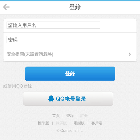
登錄
安全提問(未設置請忽略)
登錄
或使用QQ登錄
首頁
|
登錄
|
註冊
標準版
|
觸屏版
|
電腦版
|
客戶端
© Comsenz Inc.