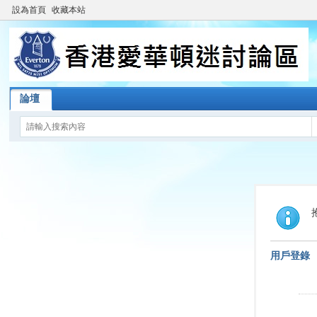
設為首頁
收藏本站
論壇
用戶登錄