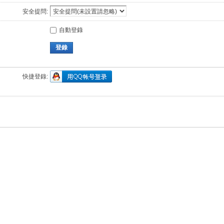
安全提問:
自動登錄
登錄
快捷登錄: