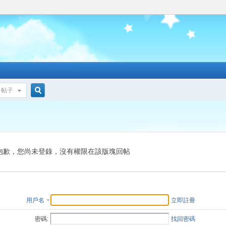
帖子
搜
索
抱歉，您尚未登錄，沒有權限在該版塊回帖
用戶名
立即註冊
密碼:
找回密碼