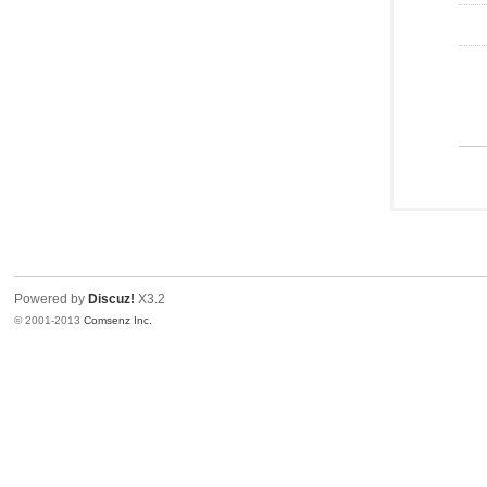
Powered by
Discuz!
X3.2
© 2001-2013
Comsenz Inc.