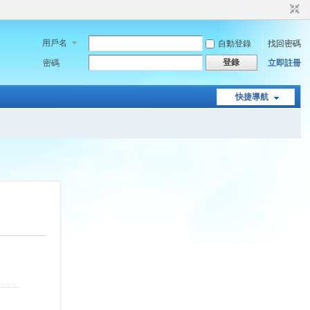
用戶名
自動登錄
找回密碼
登錄
密碼
立即註冊
快捷導航