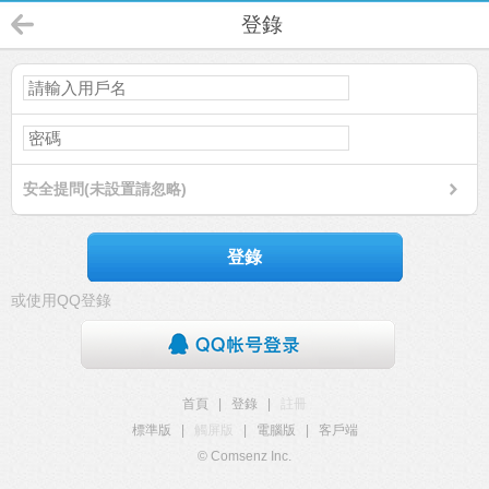
登錄
安全提問(未設置請忽略)
登錄
或使用QQ登錄
首頁
|
登錄
|
註冊
標準版
|
觸屏版
|
電腦版
|
客戶端
© Comsenz Inc.