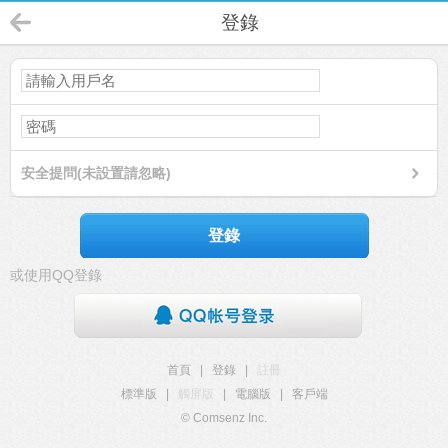
登錄
安全提問(未設置請忽略)
登錄
或使用QQ登錄
首頁
|
登錄
|
註冊
標準版
|
觸屏版
|
電腦版
|
客戶端
© Comsenz Inc.