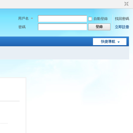
用戶名
自動登錄
找回密碼
登錄
密碼
立即註冊
快捷導航