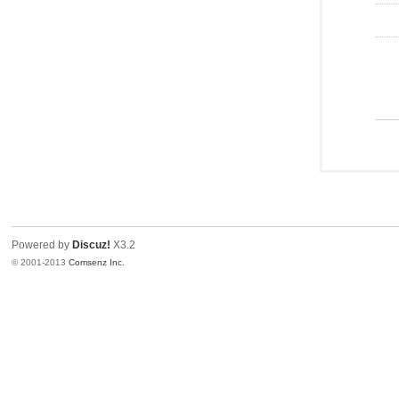
Powered by
Discuz!
X3.2
© 2001-2013
Comsenz Inc.