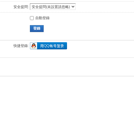
安全提問:
自動登錄
登錄
快捷登錄: