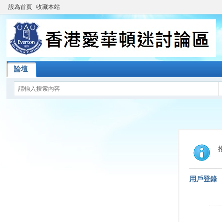
設為首頁
收藏本站
論壇
用戶登錄