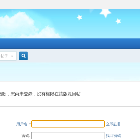
帖子
搜
索
抱歉，您尚未登錄，沒有權限在該版塊回帖
用戶名
立即註冊
密碼:
找回密碼