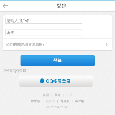
登錄
安全提問(未設置請忽略)
登錄
或使用QQ登錄
首頁
|
登錄
|
註冊
標準版
|
觸屏版
|
電腦版
|
客戶端
© Comsenz Inc.