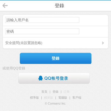
登錄
安全提問(未設置請忽略)
登錄
或使用QQ登錄
首頁
|
登錄
|
註冊
標準版
|
觸屏版
|
電腦版
|
客戶端
© Comsenz Inc.