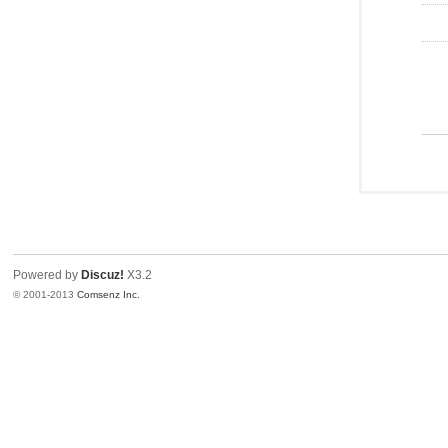
Powered by
Discuz!
X3.2
© 2001-2013
Comsenz Inc.