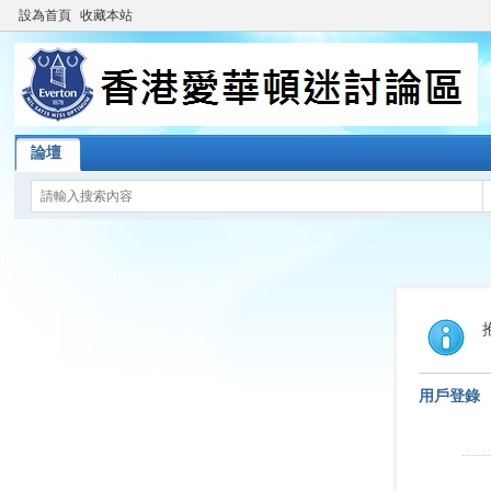
設為首頁
收藏本站
論壇
用戶登錄