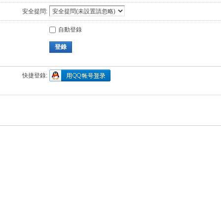
安全提問:
自動登錄
登錄
快捷登錄: