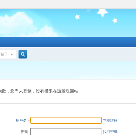
帖子
搜
索
抱歉，您尚未登錄，沒有權限在該版塊回帖
用戶名
立即註冊
密碼:
找回密碼