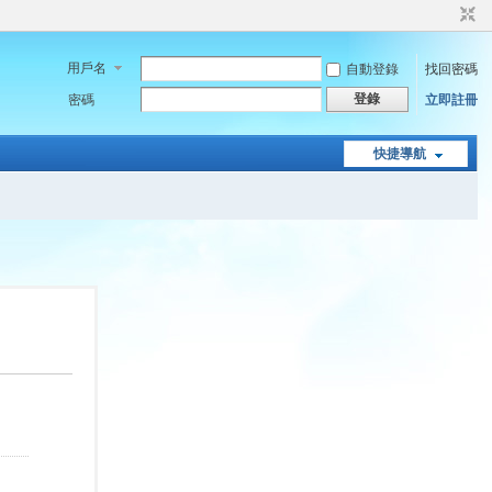
用戶名
自動登錄
找回密碼
登錄
密碼
立即註冊
快捷導航