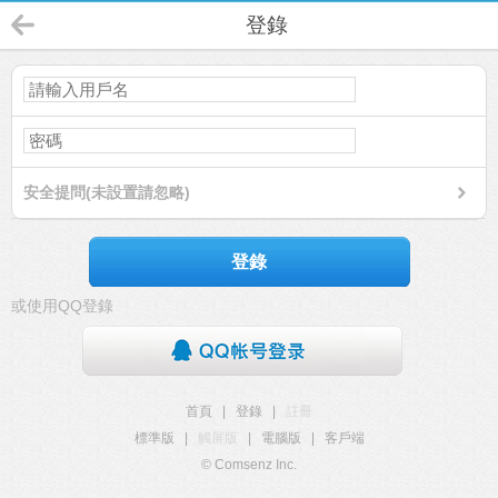
登錄
安全提問(未設置請忽略)
登錄
或使用QQ登錄
首頁
|
登錄
|
註冊
標準版
|
觸屏版
|
電腦版
|
客戶端
© Comsenz Inc.