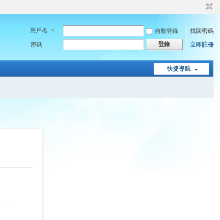
用戶名
自動登錄
找回密碼
登錄
密碼
立即註冊
快捷導航