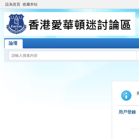
設為首頁
收藏本站
論壇
用戶登錄