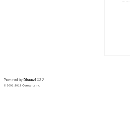
Powered by
Discuz!
X3.2
© 2001-2013
Comsenz Inc.