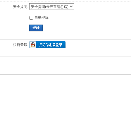
安全提問:
自動登錄
登錄
快捷登錄: