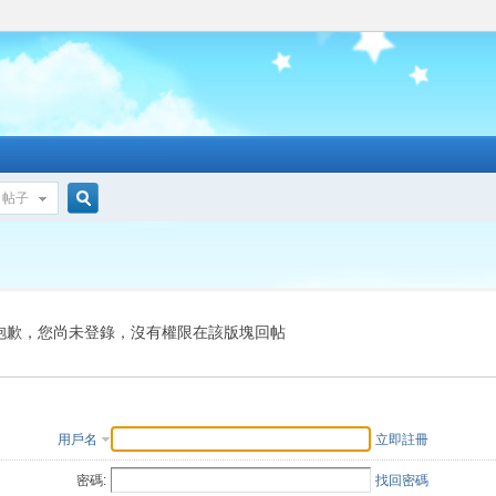
帖子
搜
索
抱歉，您尚未登錄，沒有權限在該版塊回帖
用戶名
立即註冊
密碼:
找回密碼