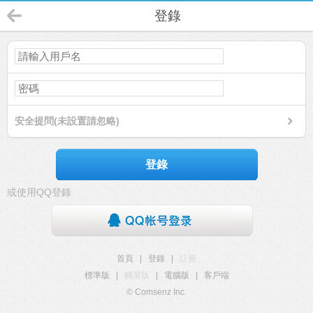
登錄
安全提問(未設置請忽略)
登錄
或使用QQ登錄
首頁
|
登錄
|
註冊
標準版
|
觸屏版
|
電腦版
|
客戶端
© Comsenz Inc.