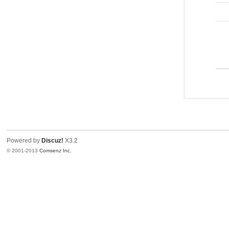
Powered by
Discuz!
X3.2
© 2001-2013
Comsenz Inc.