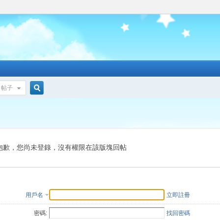
帖子
搜
索
抱歉，您尚未登錄，沒有權限在該版塊回帖
用戶名
立即註冊
密碼:
找回密碼