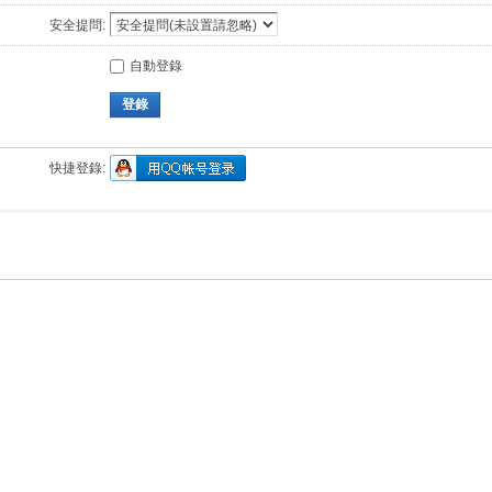
安全提問:
自動登錄
登錄
快捷登錄: