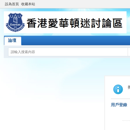
設為首頁
收藏本站
論壇
用戶登錄