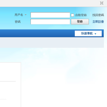
用戶名
自動登錄
找回密碼
登錄
密碼
立即註冊
快捷導航