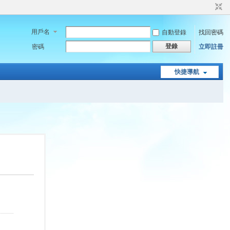
用戶名
自動登錄
找回密碼
登錄
密碼
立即註冊
快捷導航