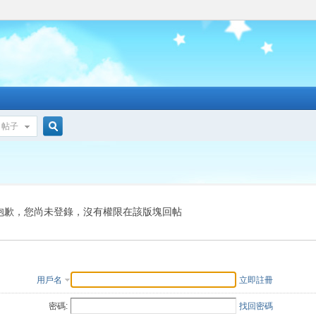
帖子
搜
索
抱歉，您尚未登錄，沒有權限在該版塊回帖
用戶名
立即註冊
密碼:
找回密碼