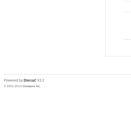
Powered by
Discuz!
X3.2
© 2001-2013
Comsenz Inc.