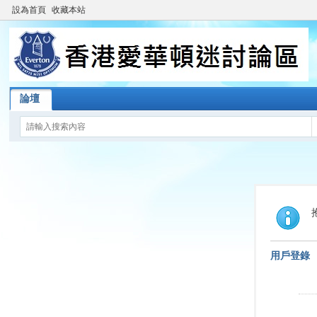
設為首頁
收藏本站
論壇
用戶登錄