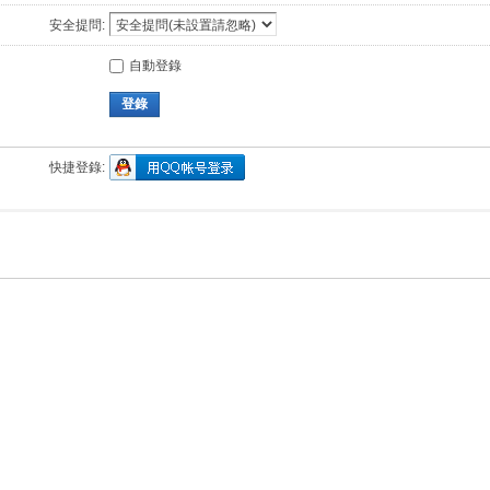
安全提問:
自動登錄
登錄
快捷登錄: