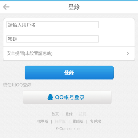
登錄
安全提問(未設置請忽略)
登錄
或使用QQ登錄
首頁
|
登錄
|
註冊
標準版
|
觸屏版
|
電腦版
|
客戶端
© Comsenz Inc.