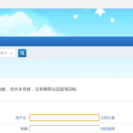
帖子
搜
索
抱歉，您尚未登錄，沒有權限在該版塊回帖
用戶名
立即註冊
密碼:
找回密碼