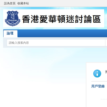
設為首頁
收藏本站
論壇
用戶登錄