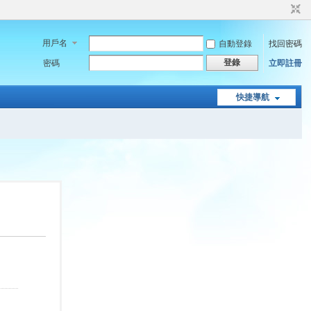
用戶名
自動登錄
找回密碼
登錄
密碼
立即註冊
快捷導航