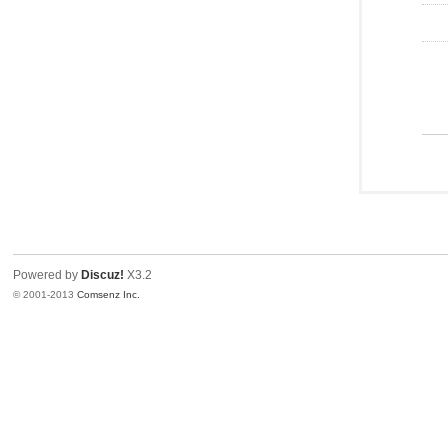
Powered by
Discuz!
X3.2
© 2001-2013
Comsenz Inc.