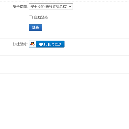
安全提問:
自動登錄
登錄
快捷登錄: