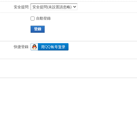
安全提問:
自動登錄
登錄
快捷登錄: