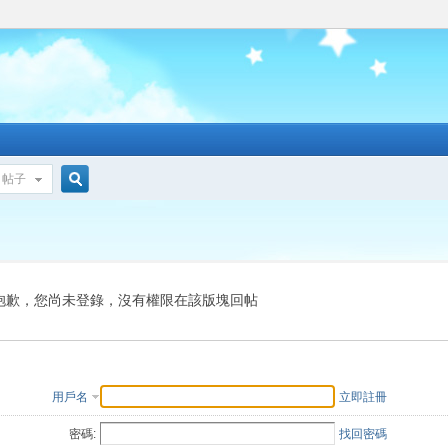
帖子
搜
索
抱歉，您尚未登錄，沒有權限在該版塊回帖
用戶名
立即註冊
密碼:
找回密碼