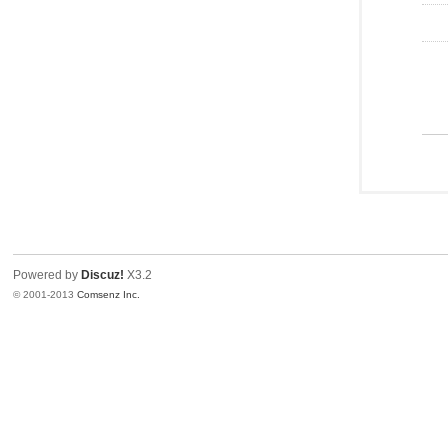
Powered by
Discuz!
X3.2
© 2001-2013
Comsenz Inc.