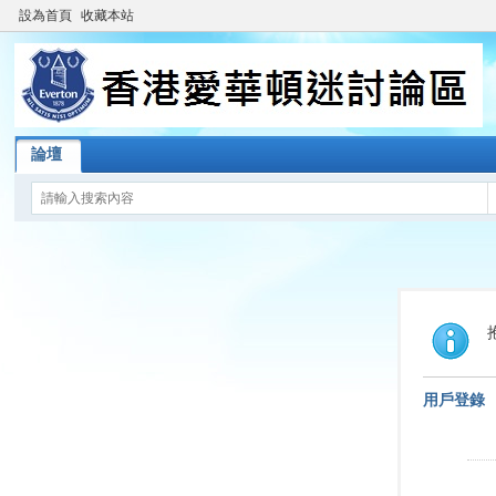
設為首頁
收藏本站
論壇
用戶登錄