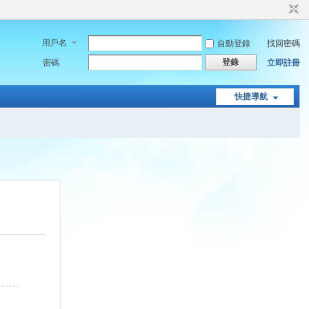
用戶名
自動登錄
找回密碼
登錄
密碼
立即註冊
快捷導航