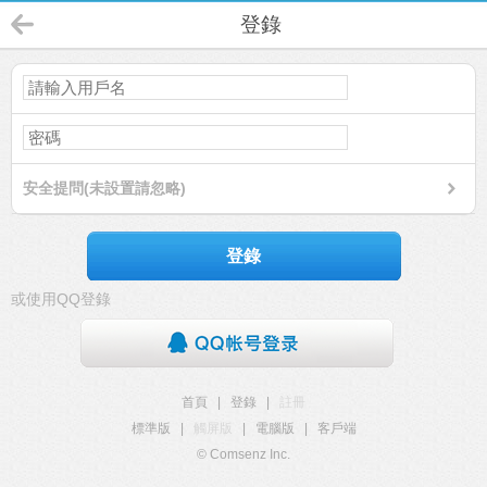
登錄
安全提問(未設置請忽略)
登錄
或使用QQ登錄
首頁
|
登錄
|
註冊
標準版
|
觸屏版
|
電腦版
|
客戶端
© Comsenz Inc.