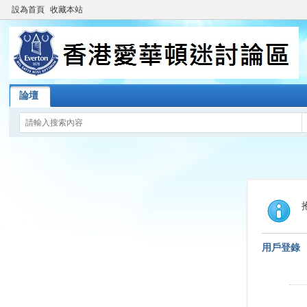
設為首頁
收藏本站
論壇
用戶登錄