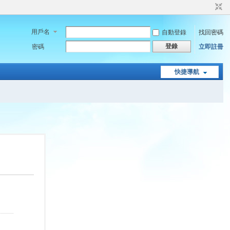
用戶名
自動登錄
找回密碼
登錄
密碼
立即註冊
快捷導航