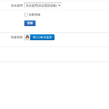
安全提問:
自動登錄
登錄
快捷登錄: