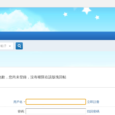
帖子
搜
索
抱歉，您尚未登錄，沒有權限在該版塊回帖
用戶名
立即註冊
密碼:
找回密碼