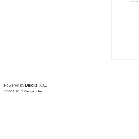
Powered by
Discuz!
X3.2
© 2001-2013
Comsenz Inc.