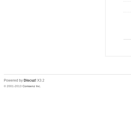
Powered by
Discuz!
X3.2
© 2001-2013
Comsenz Inc.