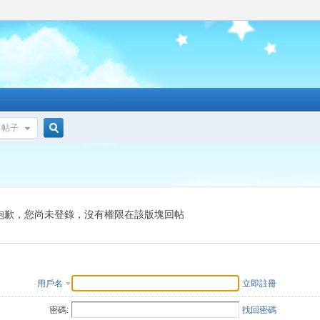
帖子
搜
索
抱歉，您尚未登錄，沒有權限在該版塊回帖
用戶名
立即註冊
密碼:
找回密碼