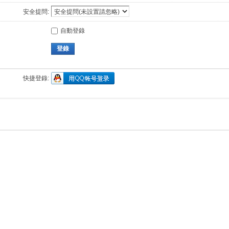
安全提問:
自動登錄
登錄
快捷登錄: