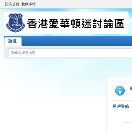
設為首頁
收藏本站
論壇
用戶登錄