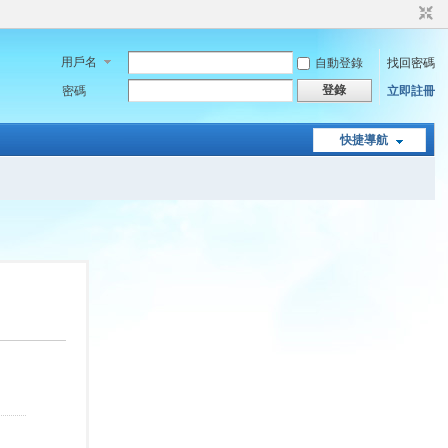
用戶名
自動登錄
找回密碼
登錄
密碼
立即註冊
快捷導航