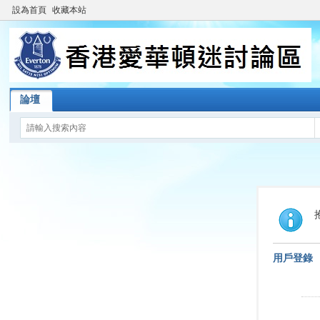
設為首頁
收藏本站
論壇
用戶登錄