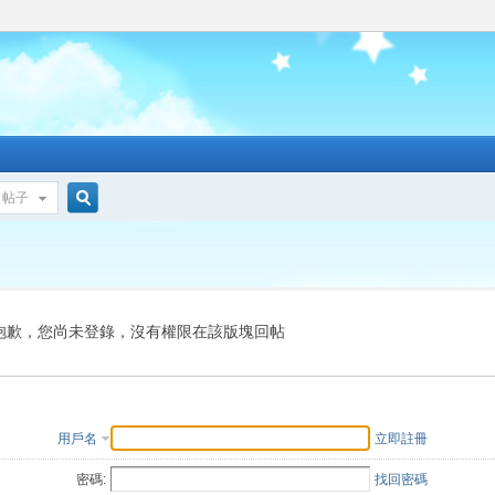
帖子
搜
索
抱歉，您尚未登錄，沒有權限在該版塊回帖
用戶名
立即註冊
密碼:
找回密碼