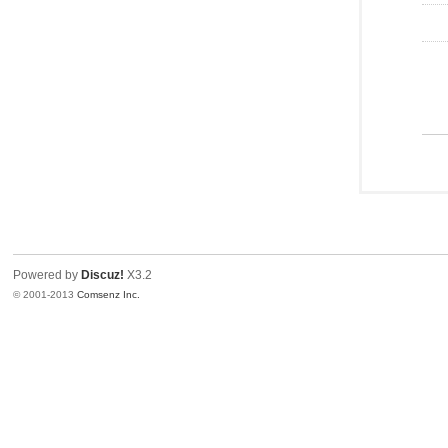
Powered by
Discuz!
X3.2
© 2001-2013
Comsenz Inc.