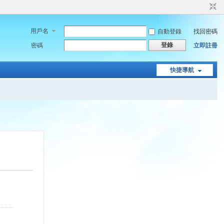
用戶名
自動登錄
找回密碼
登錄
密碼
立即註冊
快捷導航