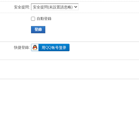
安全提問:
自動登錄
登錄
快捷登錄: