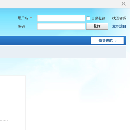
用戶名
自動登錄
找回密碼
登錄
密碼
立即註冊
快捷導航