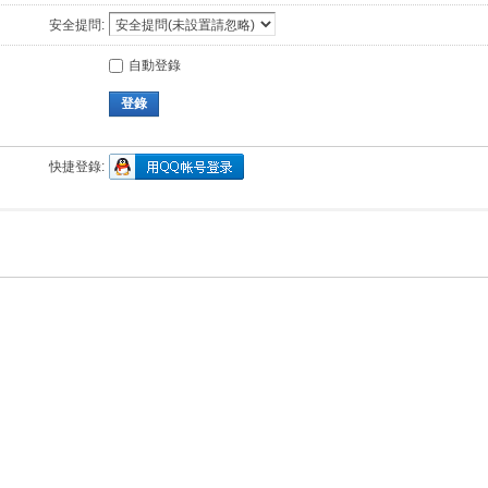
安全提問:
自動登錄
登錄
快捷登錄: