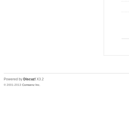
Powered by
Discuz!
X3.2
© 2001-2013
Comsenz Inc.