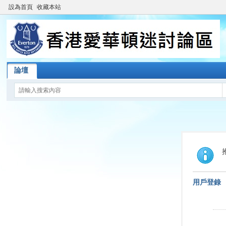
設為首頁
收藏本站
論壇
用戶登錄