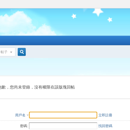
帖子
搜
索
抱歉，您尚未登錄，沒有權限在該版塊回帖
用戶名
立即註冊
密碼:
找回密碼