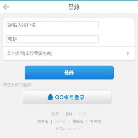
登錄
安全提問(未設置請忽略)
登錄
或使用QQ登錄
首頁
|
登錄
|
註冊
標準版
|
觸屏版
|
電腦版
|
客戶端
© Comsenz Inc.