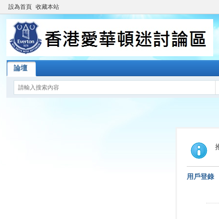
設為首頁
收藏本站
論壇
用戶登錄