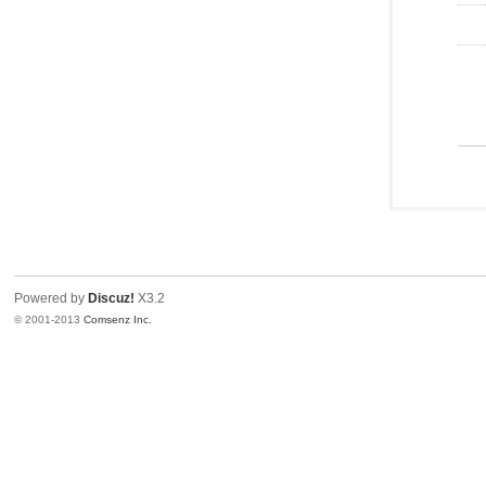
Powered by
Discuz!
X3.2
© 2001-2013
Comsenz Inc.