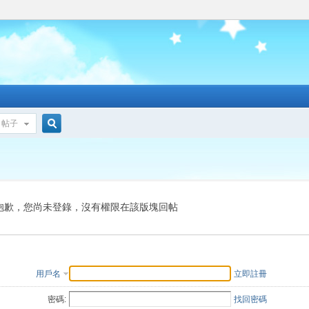
帖子
搜
索
抱歉，您尚未登錄，沒有權限在該版塊回帖
用戶名
立即註冊
密碼:
找回密碼