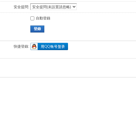
安全提問:
自動登錄
登錄
快捷登錄: