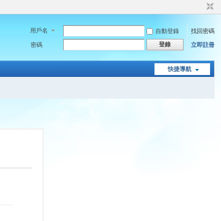
用戶名
自動登錄
找回密碼
登錄
密碼
立即註冊
快捷導航