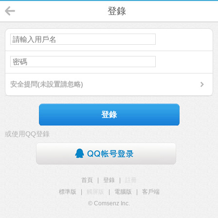
登錄
安全提問(未設置請忽略)
登錄
或使用QQ登錄
首頁
|
登錄
|
註冊
標準版
|
觸屏版
|
電腦版
|
客戶端
© Comsenz Inc.