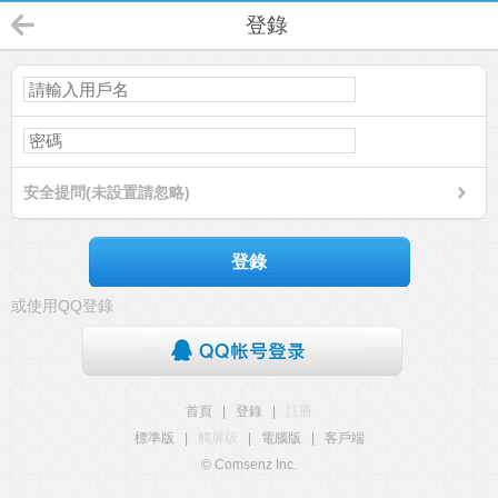
登錄
安全提問(未設置請忽略)
登錄
或使用QQ登錄
首頁
|
登錄
|
註冊
標準版
|
觸屏版
|
電腦版
|
客戶端
© Comsenz Inc.