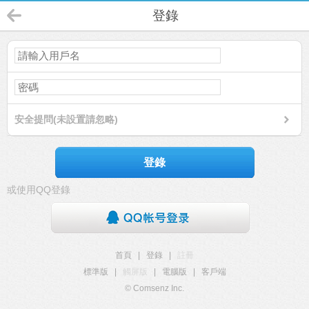
登錄
安全提問(未設置請忽略)
登錄
或使用QQ登錄
首頁
|
登錄
|
註冊
標準版
|
觸屏版
|
電腦版
|
客戶端
© Comsenz Inc.