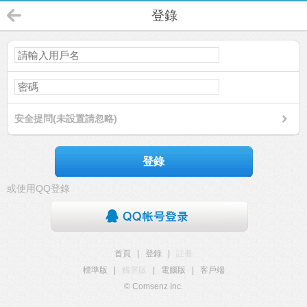
登錄
安全提問(未設置請忽略)
登錄
或使用QQ登錄
首頁
|
登錄
|
註冊
標準版
|
觸屏版
|
電腦版
|
客戶端
© Comsenz Inc.