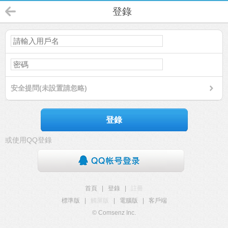
登錄
安全提問(未設置請忽略)
登錄
或使用QQ登錄
首頁
|
登錄
|
註冊
標準版
|
觸屏版
|
電腦版
|
客戶端
© Comsenz Inc.