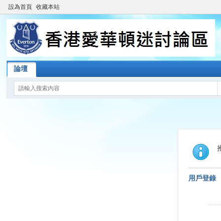
設為首頁
收藏本站
論壇
用戶登錄