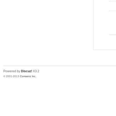
Powered by
Discuz!
X3.2
© 2001-2013
Comsenz Inc.