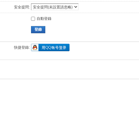
安全提問:
自動登錄
登錄
快捷登錄: