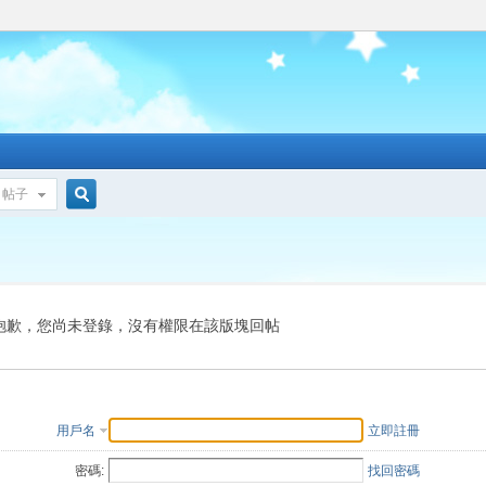
帖子
搜
索
抱歉，您尚未登錄，沒有權限在該版塊回帖
用戶名
立即註冊
密碼:
找回密碼