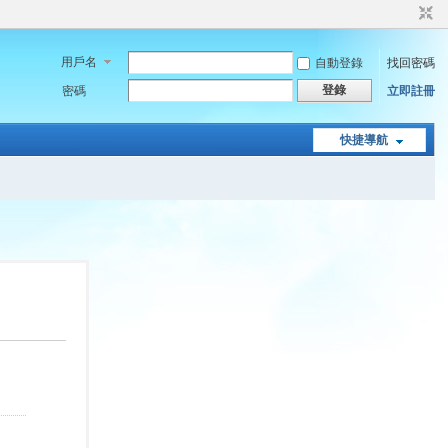
用戶名
自動登錄
找回密碼
登錄
密碼
立即註冊
快捷導航