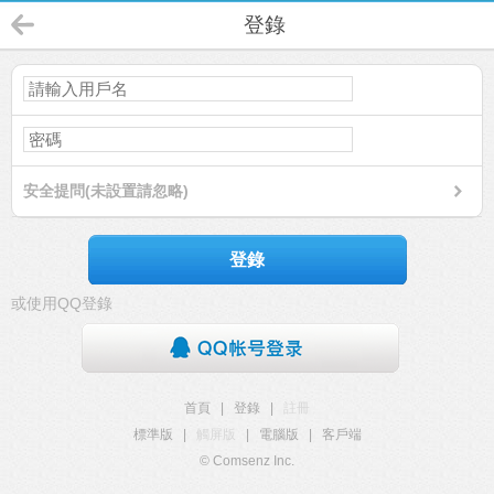
登錄
安全提問(未設置請忽略)
登錄
或使用QQ登錄
首頁
|
登錄
|
註冊
標準版
|
觸屏版
|
電腦版
|
客戶端
© Comsenz Inc.