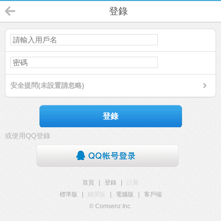
登錄
安全提問(未設置請忽略)
登錄
或使用QQ登錄
首頁
|
登錄
|
註冊
標準版
|
觸屏版
|
電腦版
|
客戶端
© Comsenz Inc.