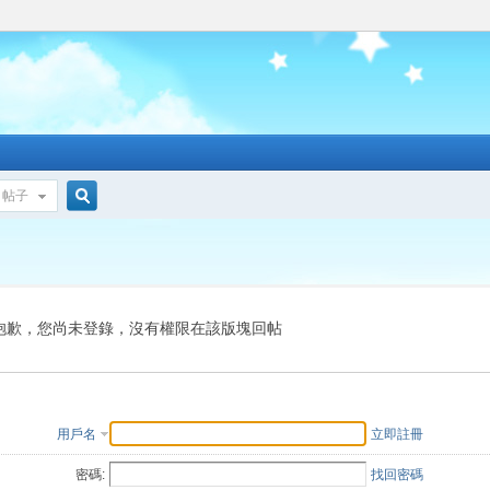
帖子
搜
索
抱歉，您尚未登錄，沒有權限在該版塊回帖
用戶名
立即註冊
密碼:
找回密碼