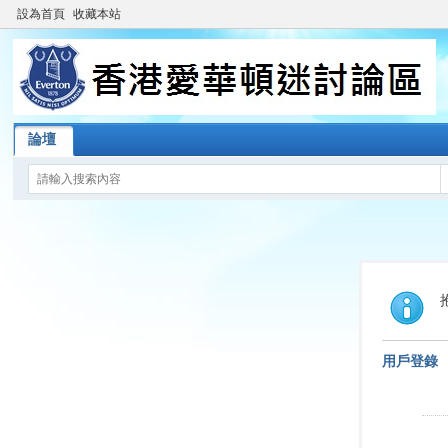
設為首頁
收藏本站
論壇
用戶登錄