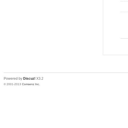
Powered by
Discuz!
X3.2
© 2001-2013
Comsenz Inc.