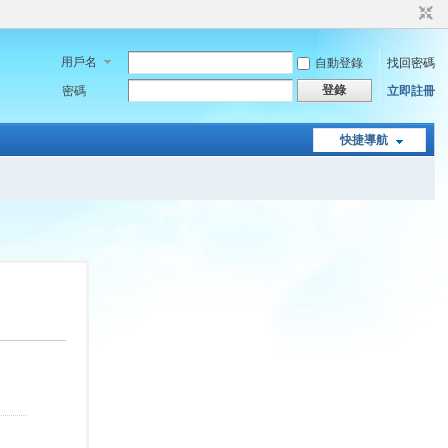
用戶名
自動登錄
找回密碼
登錄
密碼
立即註冊
快捷導航