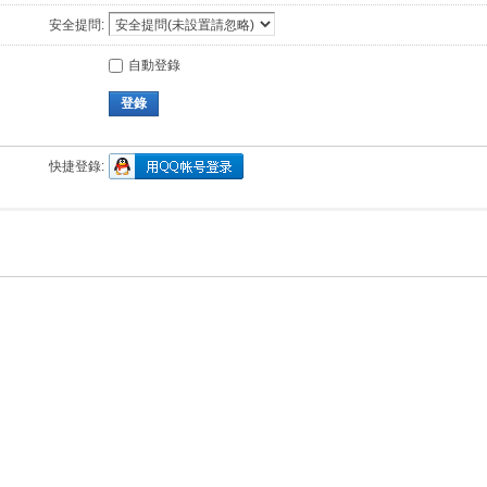
安全提問:
自動登錄
登錄
快捷登錄: